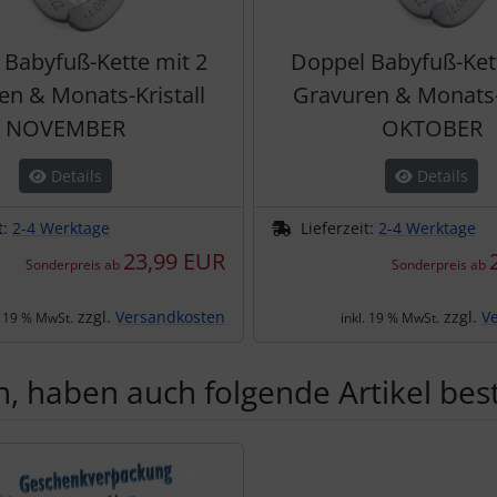
 Babyfuß-Kette mit 2
Doppel Babyfuß-Kett
en & Monats-Kristall
Gravuren & Monats-K
NOVEMBER
OKTOBER
Details
Details
t:
2-4 Werktage
Lieferzeit:
2-4 Werktage
23,99 EUR
Sonderpreis ab
Sonderpreis ab
zzgl.
Versandkosten
zzgl.
V
. 19 % MwSt.
inkl. 19 % MwSt.
, haben auch folgende Artikel beste
te zu den einzelnen Artikeln.