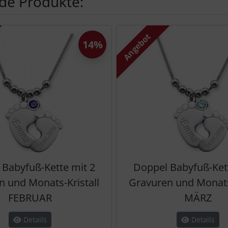
de Produkte:
te zu den einzelnen Artikeln.
Angebot
14%
 Babyfuß-Kette mit 2
Doppel Babyfuß-Kett
n und Monats-Kristall
Gravuren und Monats-
FEBRUAR
MÄRZ
Details
Details