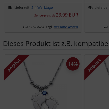
Lieferzeit:
2-4 Werktage
Lieferzei
23,99 EUR
Sonderpreis ab
zzgl.
Versandkosten
inkl. 19 % MwSt.
inkl
Dieses Produkt ist z.B. kompatibel
Es folgt ein Produktslider - navigieren Sie mit der Tab-Tas
Angebot
Angebot
14%