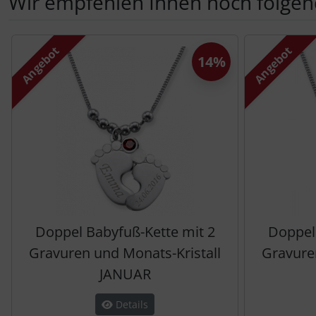
Wir empfehlen Ihnen noch folgen
Es folgt ein Produktslider - navigieren Sie mit der Tab-Tas
Angebot
Angebot
14%
Doppel Babyfuß-Kette mit 2
Doppel
Gravuren und Monats-Kristall
Gravure
JANUAR
Details