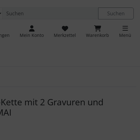
Suchen
ungen
Mein Konto
Merkzettel
Warenkorb
Menü
 navigieren. Zum Vergrößern klicken Sie auf das Bild.
Kette mit 2 Gravuren und
MAI