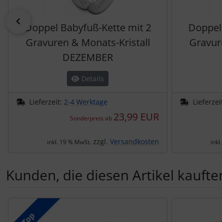
zurück
Doppel Babyfuß-Kette mit 2
Doppel
Gravuren & Monats-Kristall
Gravur
DEZEMBER
Details
Lieferzeit:
2-4 Werktage
Lieferzei
23,99 EUR
Sonderpreis ab
zzgl.
Versandkosten
inkl. 19 % MwSt.
inkl
Kunden, die diesen Artikel kauften
Es folgt ein Produktslider - navigieren Sie mit der Tab-Tas
Top