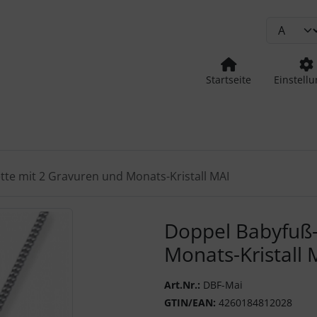
Startseite
Einstell
te mit 2 Gravuren und Monats-Kristall MAI
urück-" und "Vor-Button" nutzen, um zwischen den Bildern zu
Doppel Babyfuß-
Monats-Kristall 
Art.Nr.:
DBF-Mai
GTIN/EAN:
4260184812028