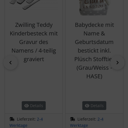
Zwilling Teddy
Babydecke mit
Kinderbesteck mit
Name &
Gravur des
Geburtsdatum
Namens / 4-teilig
bestickt inkl.
graviert
Plüsch Stofftier
zurück
vor
(Grau/Weiss -
HASE)
Details
Details
Lieferzeit:
2-4
Lieferzeit:
2-4
Werktage
Werktage