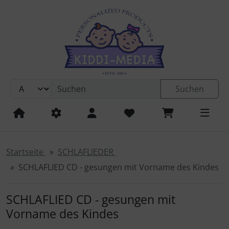
Sprungnavigation
Springe zur Navigation
Springe zum Inhalt
Springe zum Login-Button
Springe zum Button für Einstellungen
Suchen
Springe zu den allgemeinen Informationen
Startseite
SCHLAFLIEDER
SCHLAFLIED CD - gesungen mit Vorname des Kindes
SCHLAFLIED CD - gesungen mit
Vorname des Kindes