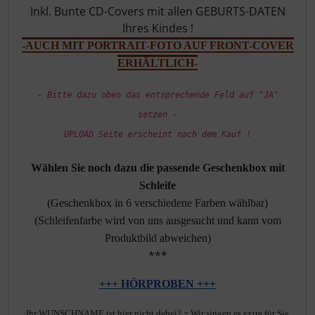
Inkl. Bunte CD-Covers mit allen GEBURTS-DATEN
Ihres Kindes !
-AUCH MIT PORTRAIT-FOTO AUF FRONT-COVER
ERHÄLTLICH-
- Bitte dazu oben das entsprechende Feld auf "JA"
setzen -
UPLOAD Seite erscheint nach dem Kauf !
Wählen Sie noch dazu die passende Geschenkbox mit
Schleife
(Geschenkbox in 6 verschiedene Farben wählbar)
(Schleifenfarbe wird von uns ausgesucht und kann vom
Produktbild abweichen)
***
+++ HÖRPROBEN +++
-
Ihr WUNSCHNAME ist hier nicht dabei?
Wir singen es extra für Sie