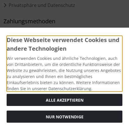
Privatsphäre und Datenschutz
Zahlungsmethoden
Diese Webseite verwendet Cookies und
andere Technologien
Wir verwenden Cookies und ähnliche Technologien, auch
von Drittanbietern, um die ordentliche Funktionsweise der
Social Media
Website zu gewährleisten, die Nutzung unseres Angebotes
zu analysieren und Ihnen ein bestmögliches
Einkaufserlebnis bieten zu können. Weitere Informationen
finden Sie in unserer Datenschutzerklärung.
ALLE AKZEPTIEREN
Alle Preise inkl. gesetzl. MwSt. zzgl.
Versandkosten
. Die
durchgestrichenen Preise entsprechen dem bisherigen Preis
bei personalifizierte Baby und Kinder Geschenke von kiddi-
NUR NOTWENDIGE
media.