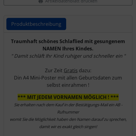
Artikeldatenblatt drucken
Produktbeschreibung
Produktbeschreibung
Traumhaft schönes Schlaflied mit gesungenem
NAMEN Ihres Kindes.
" Damit schläft Ihr Kind ruhiger und schneller ein "
Zur Zeit
Gratis
dazu:
Din A4 Mini-Poster mit allen Geburtsdaten zum
selbst einrahmen !
*** MIT JEDEM VORNAMEN MÖGLICH ! ***
Sie erhalten nach dem Kauf in der Bestätigungs-Mail ein AB -
Rufnummer
womit Sie die Möglichkeit haben den Namen darauf zu sprechen,
damit wir es exakt gleich singen!