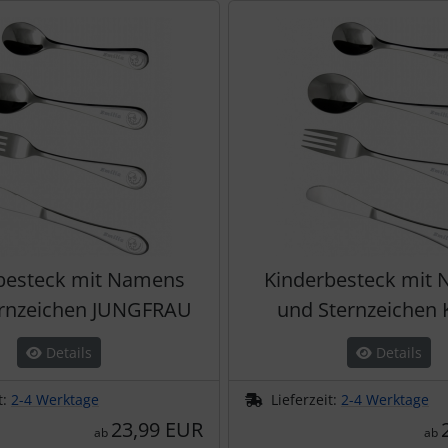
te zu den einzelnen Artikeln.
besteck mit Namens
Kinderbesteck mit
ernzeichen JUNGFRAU
und Sternzeichen
Details
Details
t:
2-4 Werktage
Lieferzeit:
2-4 Werktage
23,99 EUR
ab
ab