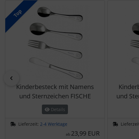
Es folgt ein Produktslider - navigieren Sie mit der Tab-Tas
Top
zurück
Kinderbesteck mit Namens
Kinder
und Sternzeichen FISCHE
und St
Details
Lieferzeit:
2-4 Werktage
Lieferzei
23,99 EUR
ab