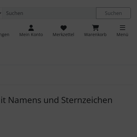
Suchen
ungen
Mein Konto
Merkzettel
Warenkorb
Menü
 navigieren. Zum Vergrößern klicken Sie auf das Bild.
it Namens und Sternzeichen