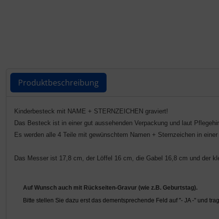
Produktbeschreibung
Produktbeschreibung
Kinderbesteck mit NAME + STERNZEICHEN graviert!
Das Besteck ist in einer gut aussehenden Verpackung und laut Pflegeh
Es werden alle 4 Teile mit gewünschtem Namen + Sternzeichen in einer h
Das Messer ist 17,8 cm, der Löffel 16 cm, die Gabel 16,8 cm und der kle
Auf Wunsch auch mit Rückseiten-Gravur (wie z.B. Geburtstag).
Bitte stellen Sie dazu erst das dementsprechende Feld auf "- JA -" und tr