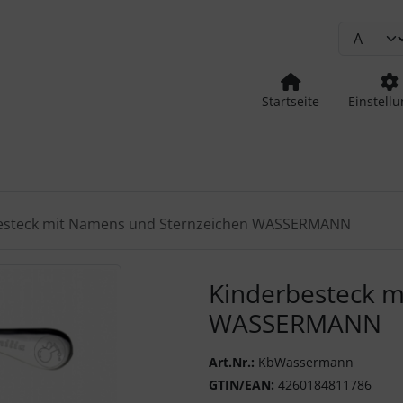
Startseite
Einstell
esteck mit Namens und Sternzeichen WASSERMANN
urück-" und "Vor-Button" nutzen, um zwischen den Bildern zu
Kinderbesteck m
WASSERMANN
Art.Nr.:
KbWassermann
GTIN/EAN:
4260184811786