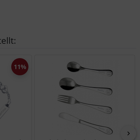
llt:
11%
vor