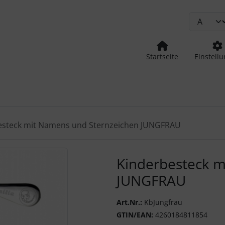
Startseite
Einstell
esteck mit Namens und Sternzeichen JUNGFRAU
urück-" und "Vor-Button" nutzen, um zwischen den Bildern zu
Kinderbesteck m
JUNGFRAU
Art.Nr.:
KbJungfrau
GTIN/EAN:
4260184811854