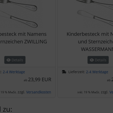
besteck mit Namens
Kinderbesteck mit
ernzeichen ZWILLING
und Sternzeic
WASSERMAN
Details
Details
t:
2-4 Werktage
Lieferzeit:
2-4 Werktage
23,99 EUR
ab
ab
zzgl.
Versandkosten
zzgl.
V
. 19 % MwSt.
inkl. 19 % MwSt.
 zu: