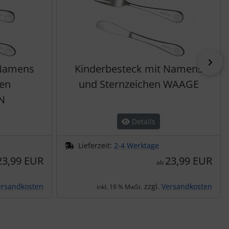
vor
 Namens
Kinderbesteck mit Namens
hen
und Sternzeichen WAAGE
N
Details
Lieferzeit:
2-4 Werktage
23,99 EUR
23,99 EUR
ab
ersandkosten
zzgl.
Versandkosten
inkl. 19 % MwSt.