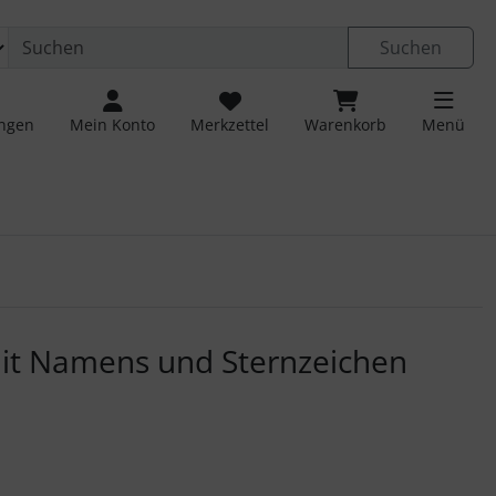
Suchen
ungen
Mein Konto
Merkzettel
Warenkorb
Menü
 navigieren. Zum Vergrößern klicken Sie auf das Bild.
it Namens und Sternzeichen