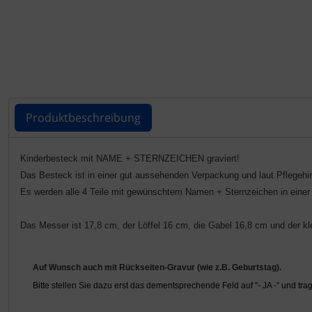
Produktbeschreibung
Produktbeschreibung
Kinderbesteck mit NAME + STERNZEICHEN graviert!
Das Besteck ist in einer gut aussehenden Verpackung und laut Pflegeh
Es werden alle 4 Teile mit gewünschtem Namen + Sternzeichen in einer h
Das Messer ist 17,8 cm, der Löffel 16 cm, die Gabel 16,8 cm und der kle
Auf Wunsch auch mit Rückseiten-Gravur (wie z.B. Geburtstag).
Bitte stellen Sie dazu erst das dementsprechende Feld auf "- JA -" und tr