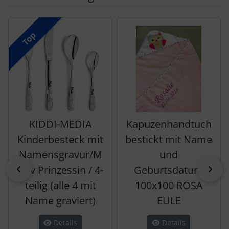
Es folgt ein Produktslider - navigieren Sie mit der Tab-Tas
Top
KIDDI-MEDIA
Kapuzenhandtuch
Kinderbesteck mit
bestickt mit Name
Namensgravur/M
und
zurück
vor
otiv Prinzessin / 4-
Geburtsdatum
teilig (alle 4 mit
100x100 ROSA
Name graviert)
EULE
Details
Details