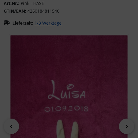
Art.Nr.:
Pink - HASE
GTIN/EAN:
4260184811540
Lieferzeit:
1-3 Werktage
Wenn mehr als ein Produktbild exitiert, können Sie die "Z
zurück
vor