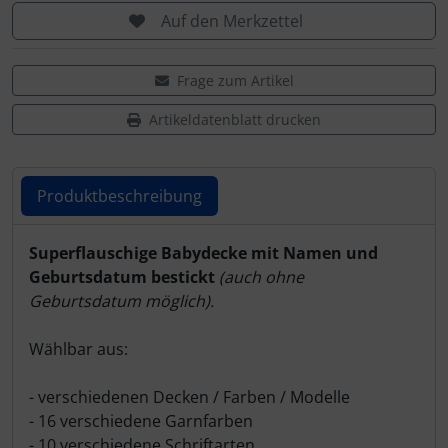
Auf den Merkzettel
Frage zum Artikel
Artikeldatenblatt drucken
Produktbeschreibung
Produktbeschreibung
Superflauschige Babydecke mit Namen und
Geburtsdatum bestickt
(auch ohne
Geburtsdatum möglich).
Wählbar aus:
- verschiedenen Decken / Farben / Modelle
- 16 verschiedene Garnfarben
- 10 verschiedene Schriftarten