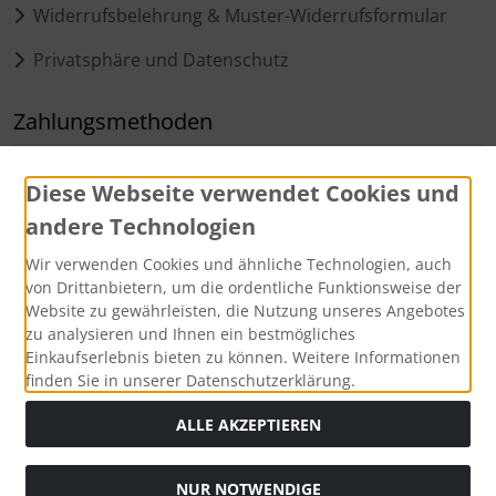
Widerrufsbelehrung & Muster-Widerrufsformular
Privatsphäre und Datenschutz
Zahlungsmethoden
Diese Webseite verwendet Cookies und
andere Technologien
Wir verwenden Cookies und ähnliche Technologien, auch
von Drittanbietern, um die ordentliche Funktionsweise der
Social Media
Website zu gewährleisten, die Nutzung unseres Angebotes
zu analysieren und Ihnen ein bestmögliches
Einkaufserlebnis bieten zu können. Weitere Informationen
finden Sie in unserer Datenschutzerklärung.
ALLE AKZEPTIEREN
Alle Preise inkl. gesetzl. MwSt. zzgl.
Versandkosten
. Die
durchgestrichenen Preise entsprechen dem bisherigen Preis
bei personalifizierte Baby und Kinder Geschenke von kiddi-
NUR NOTWENDIGE