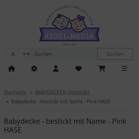
Sprungnavigation
Springe zur Navigation
Springe zum Inhalt
Springe zum Login-Button
Springe zum Button für Einstellungen
Suchen
Springe zu den allgemeinen Informationen
Startseite
BABYDECKEN (bestickt)
Babydecke - bestickt mit Name - Pink HASE
Babydecke - bestickt mit Name - Pink
HASE