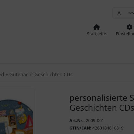
Startseite
Einstell
lied + Gutenacht Geschichten CDs
urück-" und "Vor-Button" nutzen, um zwischen den Bildern zu
personalisierte 
Geschichten CD
Art.Nr.:
2009-001
GTIN/EAN:
4260184810819