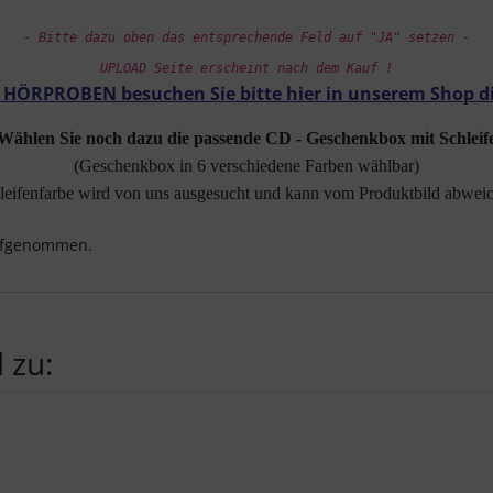
- Bitte dazu oben das entsprechende Feld auf "JA" setzen -
UPLOAD Seite erscheint nach dem Kauf !
d HÖRPROBEN besuchen Sie bitte hier in unserem Shop d
Wählen Sie noch dazu die passende CD - Geschenkbox mit Schleif
(Geschenkbox in 6 verschiedene Farben wählbar)
leifenfarbe wird von uns ausgesucht und kann vom Produktbild abwei
aufgenommen.
 zu:
te zu den einzelnen Artikeln.