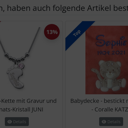
, haben auch folgende Artikel beste
te zu den einzelnen Artikeln.
Top
13%
Kette mit Gravur und
Babydecke - bestickt
ats-Kristall JUNI
- Coralle KAT
Details
Details