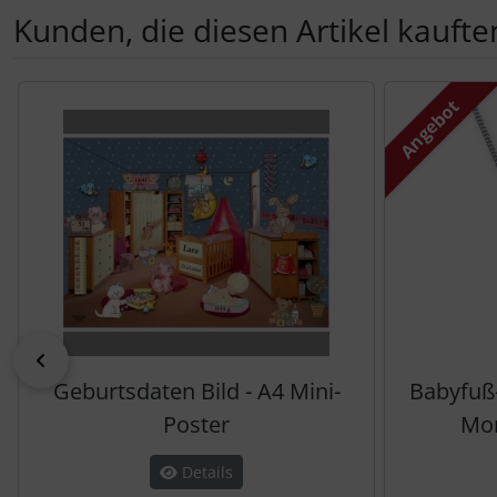
Kunden, die diesen Artikel kauften
Es folgt ein Produktslider - navigieren Sie mit der Tab-Tas
Angebot
zurück
Geburtsdaten Bild - A4 Mini-
Babyfuß-
Poster
Mon
Details