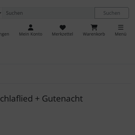
Suchen
ungen
Mein Konto
Merkzettel
Warenkorb
Menü
 navigieren. Zum Vergrößern klicken Sie auf das Bild.
Schlaflied + Gutenacht
s