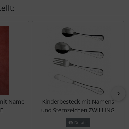
llt:
vor
 mit Name
Kinderbesteck mit Namens
ZE
und Sternzeichen ZWILLING
Details