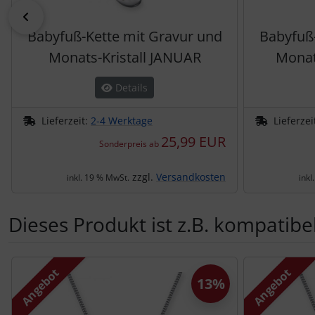
zurück
Babyfuß-Kette mit Gravur und
Babyfuß-
Monats-Kristall JANUAR
Monat
Details
Lieferzeit:
2-4 Werktage
Lieferzei
25,99 EUR
Sonderpreis ab
zzgl.
Versandkosten
inkl. 19 % MwSt.
inkl
Dieses Produkt ist z.B. kompatibel
Es folgt ein Produktslider - navigieren Sie mit der Tab-Tas
Angebot
Angebot
13%