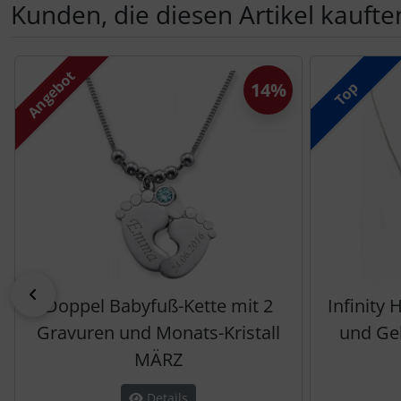
Kunden, die diesen Artikel kauften
Es folgt ein Produktslider - navigieren Sie mit der Tab-Tas
Angebot
Top
14%
zurück
Doppel Babyfuß-Kette mit 2
Infinity
Gravuren und Monats-Kristall
und Geb
MÄRZ
Details