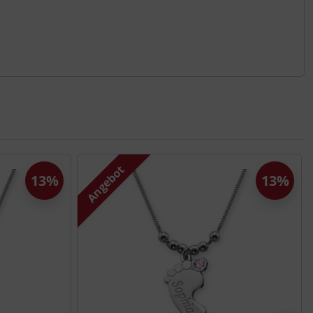
Angebot
13%
13%