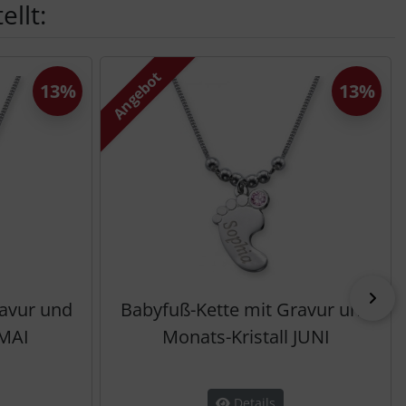
llt:
Angebot
13%
13%
vor
ravur und
Babyfuß-Kette mit Gravur und
 MAI
Monats-Kristall JUNI
Details