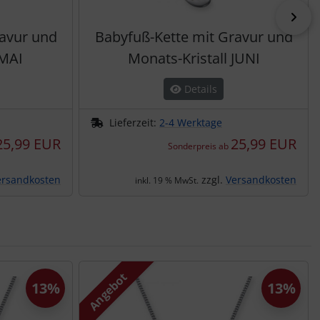
vor
ravur und
Babyfuß-Kette mit Gravur und
 MAI
Monats-Kristall JUNI
Details
Lieferzeit:
2-4 Werktage
25,99 EUR
25,99 EUR
Sonderpreis ab
ersandkosten
zzgl.
Versandkosten
inkl. 19 % MwSt.
Angebot
13%
13%