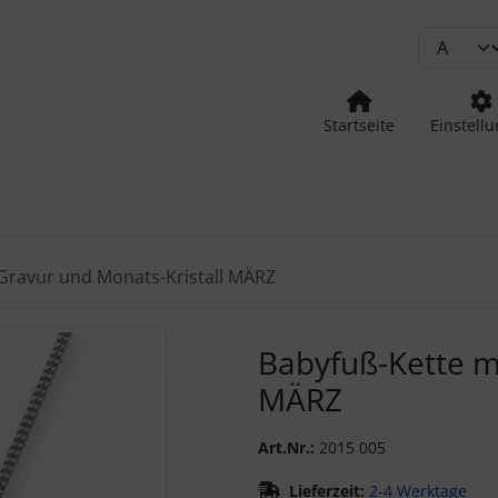
Startseite
Einstell
Gravur und Monats-Kristall MÄRZ
urück-" und "Vor-Button" nutzen, um zwischen den Bildern zu
Babyfuß-Kette mi
MÄRZ
Art.Nr.:
2015 005
Lieferzeit:
2-4 Werktage