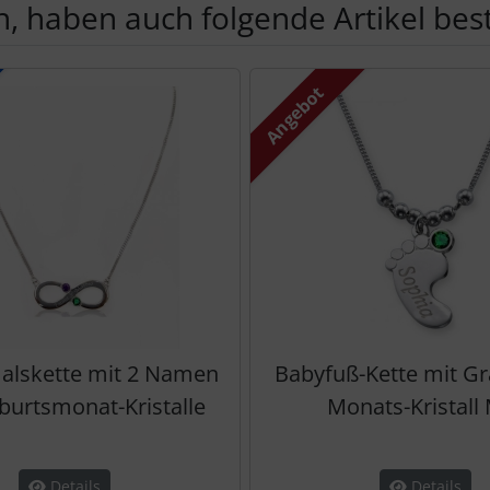
, haben auch folgende Artikel beste
te zu den einzelnen Artikeln.
Angebot
 Halskette mit 2 Namen
Babyfuß-Kette mit G
urtsmonat-Kristalle
Monats-Kristall
Details
Details