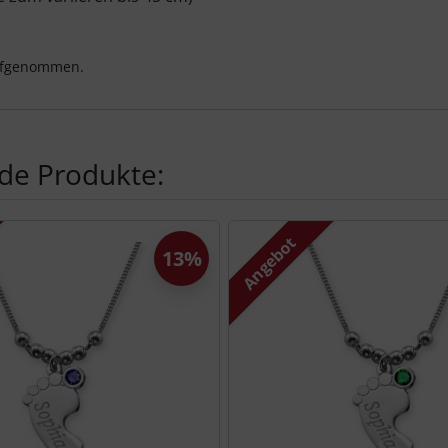
aufgenommen.
de Produkte:
te zu den einzelnen Artikeln.
Angebot
13%