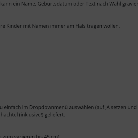
 kann ein Name, Geburtsdatum oder Text nach Wahl graviert 
Ihre Kinder mit Namen immer am Hals tragen wollen.
zu einfach im Dropdownmenü auswählen (auf JA setzen und g
htel (inklusive!) geliefert.
e zum variieren bis 45 cm)