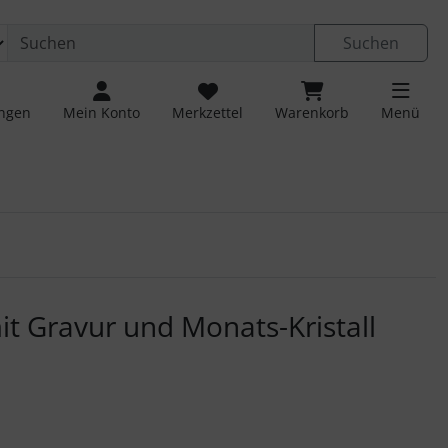
Suchen
ungen
Mein Konto
Merkzettel
Warenkorb
Menü
 navigieren. Zum Vergrößern klicken Sie auf das Bild.
t Gravur und Monats-Kristall