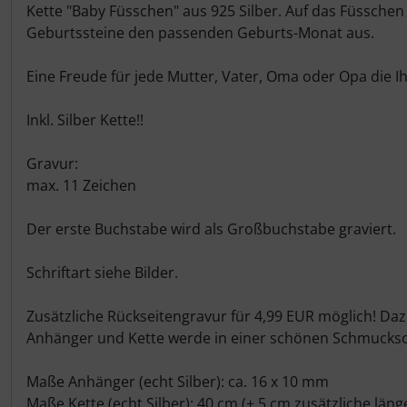
Produktbeschreibung
Kette "Baby Füsschen" aus 925 Silber. Auf das Füsschen
Geburtssteine den passenden Geburts-Monat aus.
Eine Freude für jede Mutter, Vater, Oma oder Opa die 
Inkl. Silber Kette!!
Gravur:
max. 11 Zeichen
Der erste Buchstabe wird als Großbuchstabe graviert.
Schriftart siehe Bilder.
Zusätzliche Rückseitengravur für 4,99 EUR möglich! Da
Anhänger und Kette werde in einer schönen Schmuckschac
Maße Anhänger (echt Silber): ca. 16 x 10 mm
Maße Kette (echt Silber): 40 cm (+ 5 cm zusätzliche läng