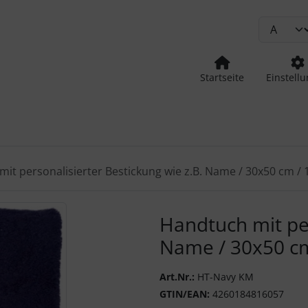
Startseite
Einstell
it personalisierter Bestickung wie z.B. Name / 30x50 cm /
urück-" und "Vor-Button" nutzen, um zwischen den Bildern zu
Handtuch mit per
Name / 30x50 cm
Art.Nr.:
HT-Navy KM
GTIN/EAN:
4260184816057