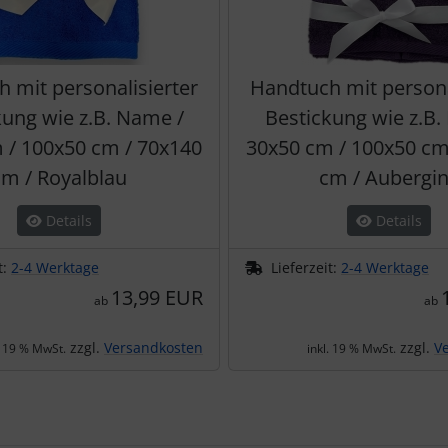
 mit personalisierter
Handtuch mit persona
kung wie z.B. Name /
Bestickung wie z.B.
 / 100x50 cm / 70x140
30x50 cm / 100x50 cm
cm / Royalblau
cm / Aubergi
Details
Details
t:
2-4 Werktage
Lieferzeit:
2-4 Werktage
13,99 EUR
ab
ab
zzgl.
Versandkosten
zzgl.
V
. 19 % MwSt.
inkl. 19 % MwSt.