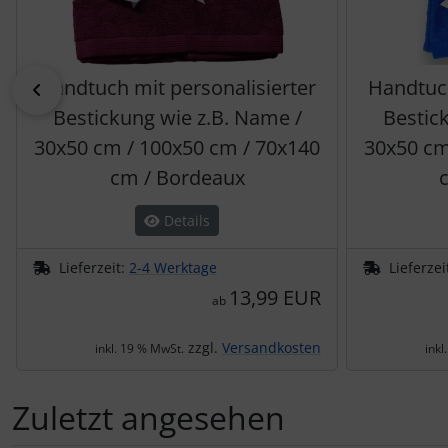
Handtuch mit personalisierter
Handtuch
zurück
Bestickung wie z.B. Name /
Bestic
30x50 cm / 100x50 cm / 70x140
30x50 cm
cm / Bordeaux
Details
Lieferzeit:
2-4 Werktage
Lieferzei
13,99 EUR
ab
zzgl.
Versandkosten
inkl. 19 % MwSt.
inkl
Zuletzt angesehen