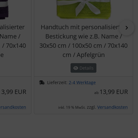
lisierter
Handtuch mit personalisierter
vor
 Name /
Bestickung wie z.B. Name /
 / 70x140
30x50 cm / 100x50 cm / 70x140
ne
cm / Apfelgrün
Details
Lieferzeit:
2-4 Werktage
13,99 EUR
13,99 EUR
ab
ersandkosten
zzgl.
Versandkosten
inkl. 19 % MwSt.