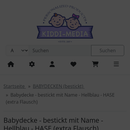
Sprungnavigation
Springe zur Navigation
Springe zum Inhalt
Springe zum Login-Button
Springe zum Button für Einstellungen
Suchen
Springe zu den allgemeinen Informationen
Startseite
BABYDECKEN (bestickt)
Babydecke - bestickt mit Name - Hellblau - HASE
(extra Flausch)
Babydecke - bestickt mit Name -
Hellblau - HASE (extra Flausch)