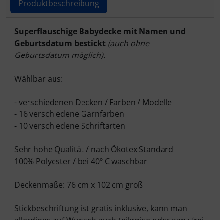
Produktbeschreibung
Produktbeschreibung
Superflauschige Babydecke mit Namen und
Geburtsdatum bestickt
(auch ohne
Geburtsdatum möglich).
Wählbar aus:
- verschiedenen Decken / Farben / Modelle
- 16 verschiedene Garnfarben
- 10 verschiedene Schriftarten
Sehr hohe Qualität / nach Ökotex Standard
100% Polyester / bei 40º C waschbar
Deckenmaße: 76 cm x 102 cm groß
Stickbeschriftung ist gratis inklusive, kann man
allerdings auf Wunsch auch teilweise oder ganz frei