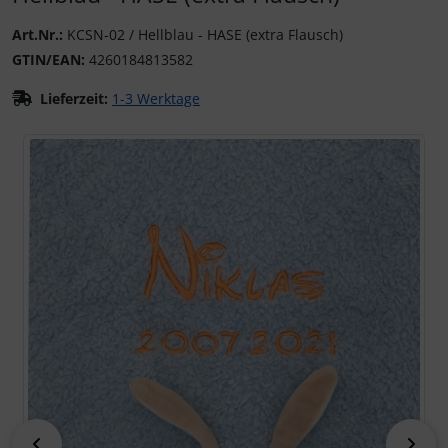
Art.Nr.:
KCSN-02 / Hellblau - HASE (extra Flausch)
GTIN/EAN:
4260184813582
Lieferzeit:
1-3 Werktage
Wenn mehr als ein Produktbild exitiert, können Sie die "Z
zurück
vor