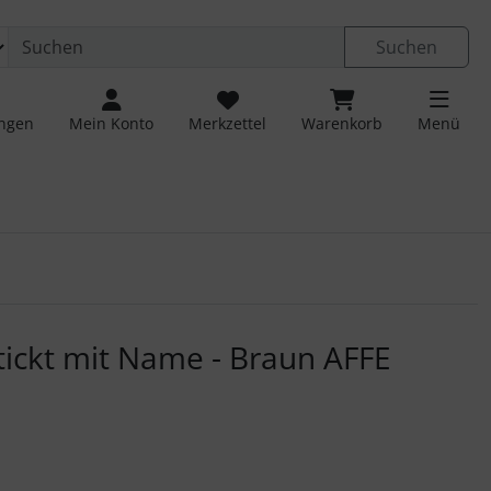
Suchen
ungen
Mein Konto
Merkzettel
Warenkorb
Menü
 navigieren. Zum Vergrößern klicken Sie auf das Bild.
tickt mit Name - Braun AFFE