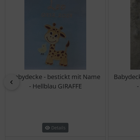
Babydecke - bestickt mit Name
Babydeck
zurück
- Hellblau GIRAFFE
-
Details