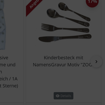
Angebot
17%
sive
Kinderbesteck mit
vor
ame und
NamensGravur Motiv "ZOO"
m
eich / 1A
t Sterne)
Details