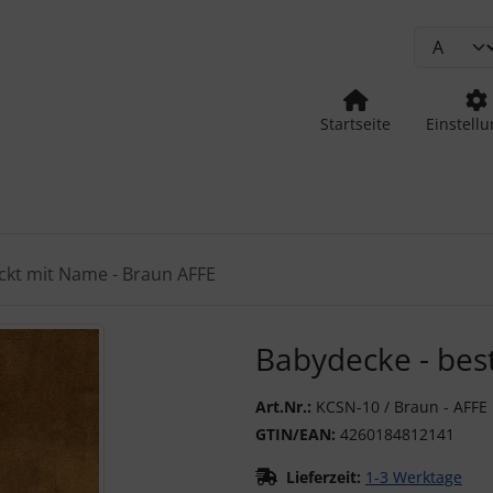
Startseite
Einstell
ickt mit Name - Braun AFFE
urück-" und "Vor-Button" nutzen, um zwischen den Bildern zu
Babydecke - bes
Art.Nr.:
KCSN-10 / Braun - AFFE
GTIN/EAN:
4260184812141
Lieferzeit:
1-3 Werktage