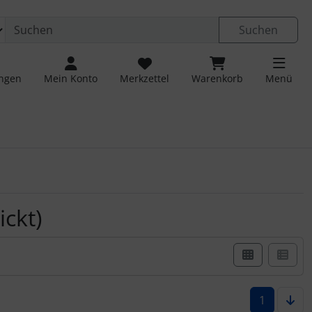
Suchen
ungen
Mein Konto
Merkzettel
Warenkorb
Menü
ckt)
er Box- oder Listenansicht wählen.
1