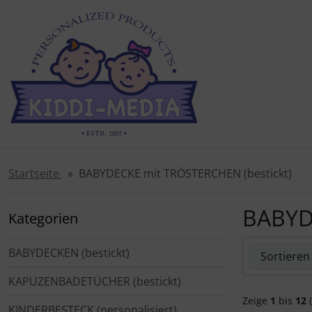
Sprungnavigation
Springe zur Navigation
Springe zum Inhalt
Springe zum Login-Button
Springe zum Button für Einstellungen
Springe zu den allgemeinen Informationen
Startseite
BABYDECKE mit TRÖSTERCHEN (bestickt)
BABYD
Kategorien
Hier können 
BABYDECKEN (bestickt)
KAPUZENBADETÜCHER (bestickt)
Zeige
1
bis
12
(
KINDERBESTECK (personalisiert)